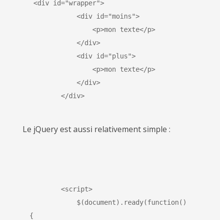
 <div id="wrapper">
            <div id="moins">
                <p>mon texte</p>
            </div>
            <div id="plus">
                <p>mon texte</p>
            </div>
        </div>
Le jQuery est aussi relativement simple :
        <script>
            $(document).ready(function() 
{