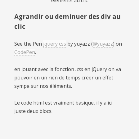
éléments au clic
Agrandir ou deminuer des div au
clic
See the Pen
jquery css
by yuyazz (
@yuyazz
) on
CodePen
.
en jouant avec la fonction
.css
en jQuery on va
pouvoir en un rien de temps créer un effet
sympa sur nos éléments.
Le code html est vraiment basique, il y a ici
juste deux blocs.