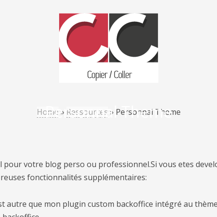
Personnal Theme
Home
»
Ressources
»
Personnal Theme
quel pour votre blog perso ou professionnel.Si vous etes dev
euses fonctionnalités supplémentaires:
 autre que mon plugin custom backoffice intégré au thème 
 backoffice