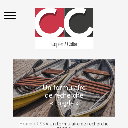
Un formulaire
de recherche
« toggle »
Home
»
CSS
»
Un formulaire de recherche